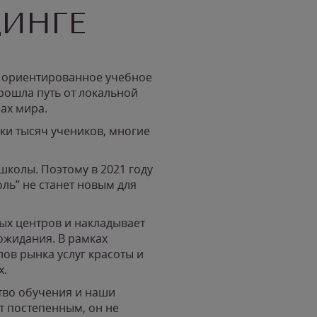
ДИНГЕ
о ориентированное учебное
прошла путь от локальной
ах мира.
ки тысяч учеников, многие
школы. Поэтому в 2021 году
ль” не станет новым для
ых центров и накладывает
ожидания. В рамках
ов рынка услуг красоты и
х.
тво обучения и наши
т постепенным, он не