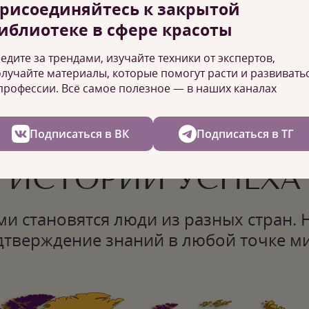
ОБУЧЕНИЯ
рисоединяйтесь к закрытой
иблиотеке в сфере красоты
з
я по
Мы выбираем только актуальные
ц
нам
образовательные программы и
едите за трендами, изучайте техники от экспертов,
де!
используем в работе новейшее
лучайте материалы, которые помогут расти и развивать
оборудование.
профессии. Всё самое полезное — в наших каналах
Подписаться в ВК
Подписаться в ТГ
ИСТОРИИ УСПЕХА
и становятся люди из разных стран. 
дтверждение знаний в любой точке ми