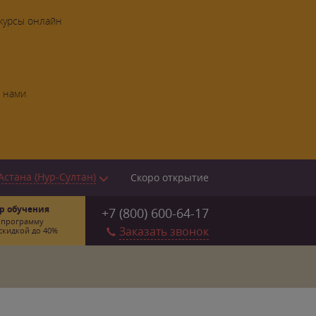
 курсы онлайн
с нами
Астана (Нур-Султан)
Скоро открытие
р обучения
+7 (800) 600-64-17
 программу
Заказать звонок
скидкой до 40%