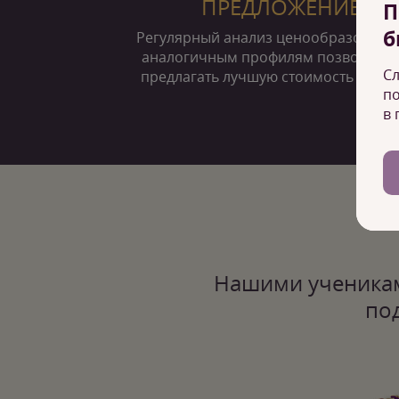
ПРЕДЛОЖЕНИЕ
П
б
Регулярный анализ ценообразовани
аналогичным профилям позволяет 
Сл
предлагать лучшую стоимость в горо
по
в 
Нашими ученикам
по