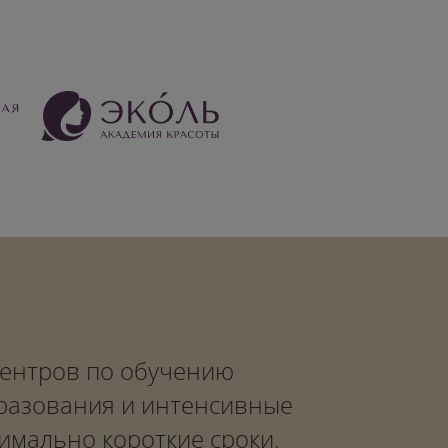
 центров по обучению
бразования и интенсивные
имально короткие сроки.