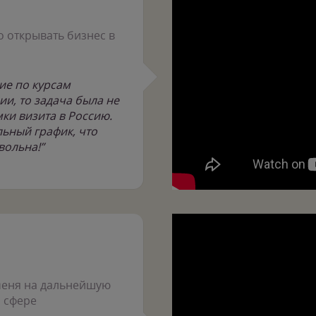
 открывать бизнес в
ие по курсам
ии, то задача была не
мки визита в Россию.
ьный график, что
вольна!”
меня на дальнейшую
 сфере