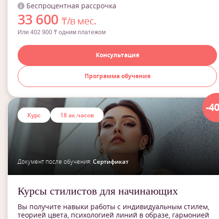
Беспроцентная рассрочка
33 600
₸/в мес.
Или 402 900 ₸ одним платежом
Консультация
Программа обучения
-4
Курс
18 ак.часов
Документ после обучения:
Сертификат
Курсы стилистов для начинающих
Вы получите навыки работы с индивидуальным стилем,
теорией цвета, психологией линий в образе, гармонией