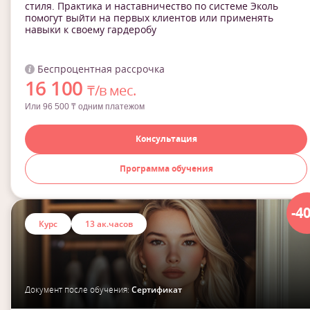
стиля. Практика и наставничество по системе Эколь
помогут выйти на первых клиентов или применять
навыки к своему гардеробу
Беспроцентная рассрочка
16 100
₸/в мес.
Или 96 500 ₸ одним платежом
Консультация
Программа обучения
-4
Курс
13 ак.часов
Документ после обучения:
Сертификат