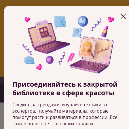
В настоящий момент учебный центр в вашем городе не работае
но у нас есть курсы онлайн
ОНЛАЙН КУРСЫ
Если вы заинтересованы в открытии школы по франшизе, то
свяжитесь с нами
ПОДРОБНЕЕ О ФРАНШИЗЕ
+7 (800) 600-64-17
Астана (Нур-Султ
Присоединяйтесь к закрытой
библиотеке в сфере красоты
Следите за трендами, изучайте техники от
экспертов, получайте материалы, которые
Главная
Контакты
помогут расти и развиваться в профессии. Всё
самое полезное — в наших каналах